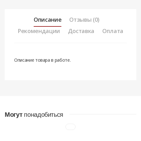
Описание
Отзывы (0)
Рекомендации
Доставка
Оплата
Описание товара в работе.
Отзывов нет. Чтобы оставить отзыв нужно
авторизоваться.
НАЛИЧНЫМИ ДЕНЬГАМИ
Могут
понадобиться
В офисах компании по следующим адресам
:
а/г Большевик, ул. Промышленная д.3, офис 31 (Склад)