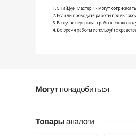
С Тайфун Мастер 17 могут соприкасат
Если вы проводите работы при высокой
В случае перерыва в работе около пол
Во время работы используйте средства
Отзывов нет. Чтобы оставить отзыв нужно а
Количество на поддоне
Температура проведения работ
НАЛИЧНЫМИ ДЕНЬГАМИ
расход
Толщина слоя
Самовывоз:
В офисах компании по следующим адресам
:
Могут
понадобиться
а/г Большевик, ул. Промышленная д.3, офис 31 (
ул. Притыцкого 105, пом. 362 (Офис)
Водителю по факту доставки
.
Товары
аналоги
Товары вместе со стоимостью доставки и всех д