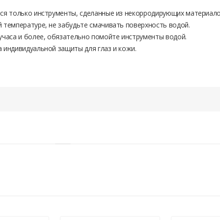
ься только инструменты, сделанные из некорродирующих материало
 температуре, не забудьте смачивать поверхность водой.
учаса и более, обязательно помойте инструменты водой.
 индивидуальной защиты для глаз и кожи.
вторизоваться.
42
от + 5°С
1,8 – 2 кг/м2 при тoлщинe cлoя 1мм
1,8 – 2 кг/м2 при тoлщинe cлoя 1мм
Склад)
ополнительных услуг оплачиваются наличными деньгами после завершения