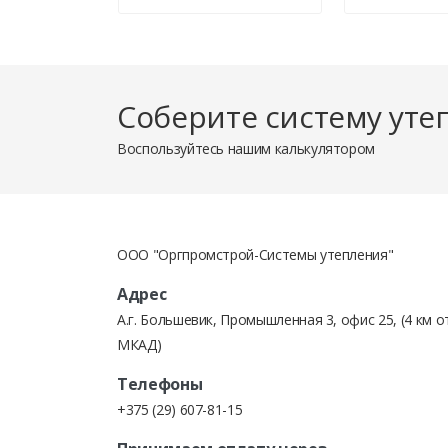
БЕЗНАЛИЧНЫМ ПЕРЕВОДОМ по счет-
Соберите систему уте
Счет на товары может быть выставлен как юридич
Воспользуйтесь нашим калькулятором
ОПЛАТА КРЕДИТНЫМИ ДЕНЬГАМИ.
ООО "Оргпромстрой-Системы утепления"
Выставление счетов для кредитной линии в банке
Адрес
А.г. Большевик, Промышленная 3, офис 25, (4 км о
МКАД)
Телефоны
При оплате товаров наличными деньгами или пла
+375 (29) 607-81-15
выдается товарный чек, в котором подробно расп