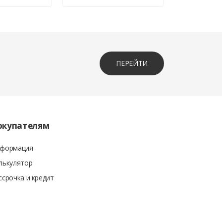
ПЕРЕЙТИ
окупателям
формация
лькулятор
ссрочка и кредит
суммы покупки. Вместе с кассовым чеком также