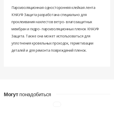
Пароизоляционная односторонняя клейкая лента
КНАУФ Защита разработана специально для
проклеивания нахлестов ветро- влагозащитных
мембран и гидро- пароизоляционных пленок КНАУФ
Защита. Также она может использоваться для
уплотнения кровельных проходок, герметизации
деталей и для ремонта повреждений пленок.
Отзывов нет. Чтобы оставить отзыв нужно
авторизоваться.
НАЛИЧНЫМИ ДЕНЬГАМИ
Могут
понадобиться
В офисах компании по следующим адресам
:
а/г Большевик, ул. Промышленная д.3, офис 31 (Склад)