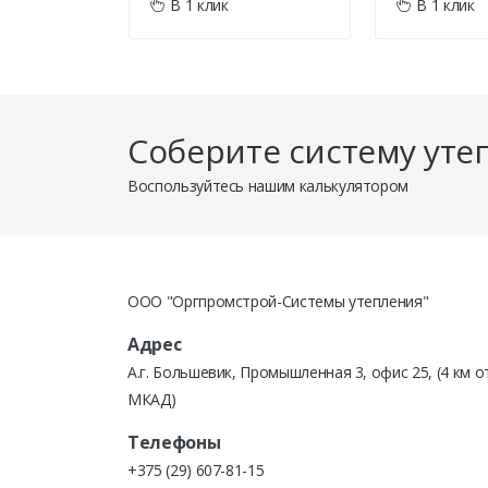
В 1 клик
В 1 клик
БЕЗНАЛИЧНЫМ ПЕРЕВОДОМ по счет-
Соберите систему уте
Счет на товары может быть выставлен как юридич
Воспользуйтесь нашим калькулятором
ОПЛАТА КРЕДИТНЫМИ ДЕНЬГАМИ.
ООО "Оргпромстрой-Системы утепления"
Выставление счетов для кредитной линии в банке
Адрес
А.г. Большевик, Промышленная 3, офис 25, (4 км о
МКАД)
Телефоны
При оплате товаров наличными деньгами или пла
+375 (29) 607-81-15
выдается товарный чек, в котором подробно расп