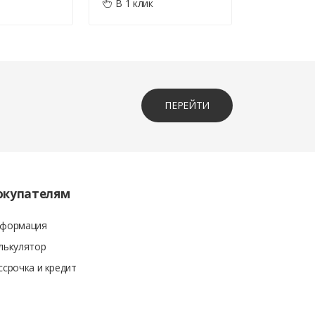
В 1 клик
В 1 клик
ПЕРЕЙТИ
окупателям
формация
лькулятор
ссрочка и кредит
суммы покупки. Вместе с кассовым чеком также