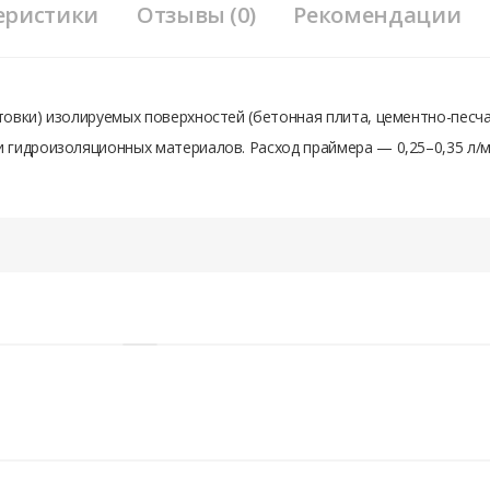
еристики
Отзывы (0)
Рекомендации
овки) изолируемых поверхностей (бетонная плита, цементно-песчан
 гидроизоляционных материалов. Расход праймера — 0,25–0,35 л/
вторизоваться.
-20°С до +40°С
12 часов
Склад)
ополнительных услуг оплачиваются наличными деньгами после завершения