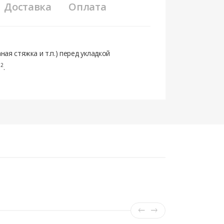
Доставка
Оплата
ая стяжка и т.п.) перед укладкой
2
м
.
 выгрузки из машины и проверки товаров.