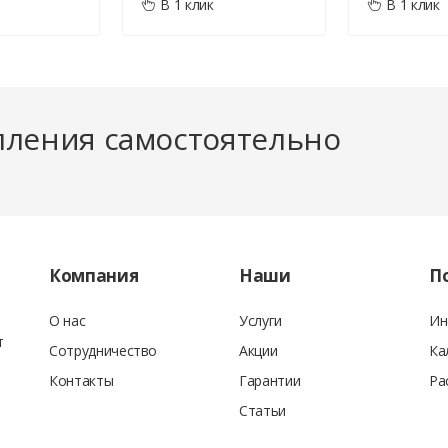
В 1 клик
В 1 клик
фактуре
пления самостоятельно
ескому, так и физическому лицу.
Компания
Наши
П
 под строительство.
О нас
Услуги
Ин
т
Сотрудничество
Акции
Ка
Контакты
Гарантии
Ра
Статьи
стиковыми карточками, покупателю выдаётся кассовый чек, с указанием 
исаны все позиции заказа: