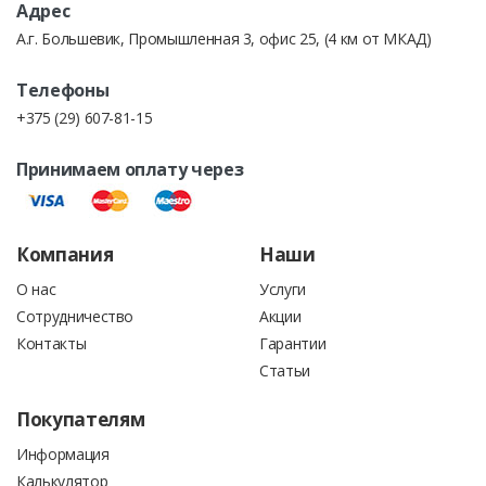
Счет на товары может быть выставлен как юридическому,
Адрес
так и физическому лицу.
А.г. Большевик, Промышленная 3, офис 25, (4 км от МКАД)
Телефоны
+375 (29) 607-81-15
ОПЛАТА КРЕДИТНЫМИ ДЕНЬГАМИ.
Принимаем оплату через
Выставление счетов для кредитной линии в банке под
строительство.
Компания
Наши
О нас
Услуги
Сотрудничество
Акции
Контакты
Гарантии
Статьи
При оплате товаров наличными деньгами или
Покупателям
пластиковыми карточками, покупателю выдаётся
кассовый чек, с указанием суммы покупки. Вместе с
Информация
кассовым чеком также выдается товарный чек, в котором
Калькулятор