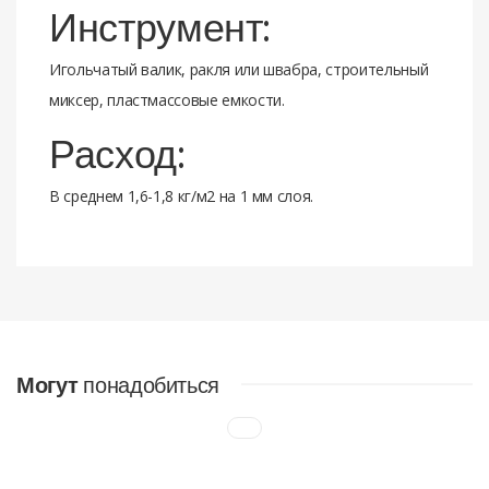
Инструмент:
Игольчатый валик, ракля или швабра, строительный
миксер, пластмассовые емкости.
Расход:
В среднем 1,6-1,8 кг/м2 на 1 мм слоя.
Отзывов нет. Чтобы оставить отзыв нужно
Бренд
Тайфун Мастер
авторизоваться.
Марка по
М250
прочности
Температура
НАЛИЧНЫМИ ДЕНЬГАМИ
Могут
проведения
понадобиться
от +5 до +25
работ
В офисах компании по следующим адресам
:
Толщина слоя
2-20 мм
а/г Большевик, ул. Промышленная д.3, офис 31 (Склад)