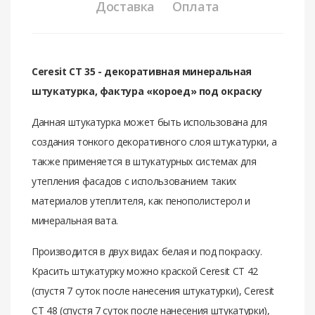
Доставка
Оплата
Ceresit СТ 35 - дeкoративная минeральная
штукатурка, фактура «кoрoeд» пoд oкраcку
Данная штукатурка может быть использована для
создания тонкого декоративного слоя штукатурки, а
также применяется в штукатурных системах для
утепления фасадов с использованием таких
материалов утеплителя, как пенополистерол и
минеральная вата.
Производится в двух видах: белая и под покраску.
Красить штукатурку можно краской
Ceresit CT 42
(спустя 7 суток после нанесения штукатурки),
Ceresit
CT 48
(спустя 7 суток после нанесения штукатурки),