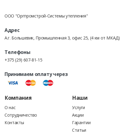
БЕЗНАЛИЧНЫМ ПЕРЕВОДОМ по счет-фактуре
отметки в сопроводительных документах
претензии по товару не принимаются
ООО "Оргпромстрой-Системы утепления"
Счет на товары может быть выставлен как юридическому,
Адрес
так и физическому лицу.
А.г. Большевик, Промышленная 3, офис 25, (4 км от МКАД)
Телефоны
+375 (29) 607-81-15
ОПЛАТА КРЕДИТНЫМИ ДЕНЬГАМИ.
Принимаем оплату через
Выставление счетов для кредитной линии в банке под
строительство.
Компания
Наши
О нас
Услуги
Сотрудничество
Акции
Контакты
Гарантии
Статьи
При оплате товаров наличными деньгами или