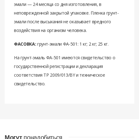
эмали — 24 месяца со дня изготовления, в
неповрежденной закрытой упаковке. Пленка грунт-
эмали после высыхания не оказывает вредного
воздействия на организм человека.
ФАСОВКА:
грунт-эмали ФА-501: 1 кг; 2 кг; 25 кг.
На грунт-эмаль ФА-501 имеются свидетельство о
государственной регистрации и декларация
соответствия ТР 2009/013/BY и техническое
свидетельство.
Отзывов нет. Чтобы оставить отзыв нужно
Бренд
Tintoll
авторизоваться.
расход
80–150 г/м2 1 слой
НАЛИЧНЫМИ ДЕНЬГАМИ
Могут
понадобиться