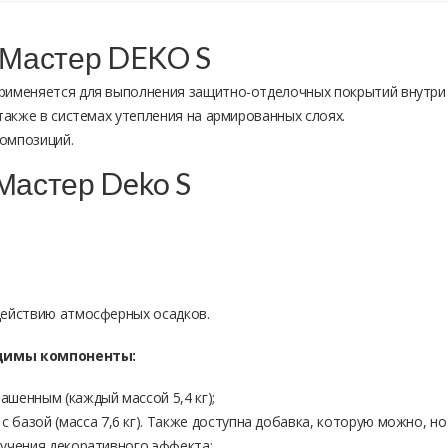
 Мастер DEKO S
рименяется для выполнения защитно-отделочных покрытий внутри 
также в системах утепления на армированных слоях.
омпозиций.
Мастер Deko S
действию атмосферных осадков.
димы компоненты:
рашенным (каждый массой 5,4 кг);
с базой (масса 7,6 кг). Также доступна добавка, которую можно, н
лучения декоративного эффекта: