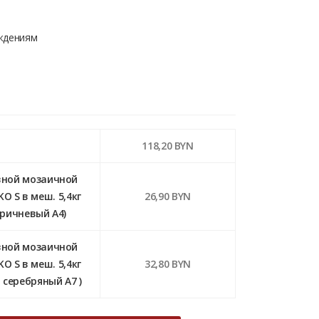
ждениям
118,20 BYN
вной мозаичной
 S в меш. 5,4кг
26,90 BYN
оричневый А4)
вной мозаичной
 S в меш. 5,4кг
32,80 BYN
, серебряный А7 )