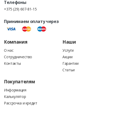
Телефоны
+375 (29) 607-81-15
ОПЛАТА КРЕДИТНЫМИ ДЕНЬГАМИ.
Принимаем оплату через
Выставление счетов для кредитной линии в банке под
строительство.
Компания
Наши
О нас
Услуги
Сотрудничество
Акции
Контакты
Гарантии
Статьи
При оплате товаров наличными деньгами или
Покупателям
пластиковыми карточками, покупателю выдаётся
кассовый чек, с указанием суммы покупки. Вместе с
Информация
кассовым чеком также выдается товарный чек, в котором
Калькулятор
Рассрочка и кредит
подробно расписаны все позиции заказа: