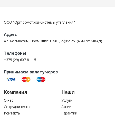
При получении заказа Вам необходимо принять
товар по внешнему виду и количеству. После
БЕЗНАЛИЧНЫМ ПЕРЕВОДОМ по счет-фактуре
отметки в сопроводительных документах
претензии по товару не принимаются
ООО "Оргпромстрой-Системы утепления"
Счет на товары может быть выставлен как юридическому,
Адрес
так и физическому лицу.
А.г. Большевик, Промышленная 3, офис 25, (4 км от МКАД)
Телефоны
+375 (29) 607-81-15
ОПЛАТА КРЕДИТНЫМИ ДЕНЬГАМИ.
Принимаем оплату через
Выставление счетов для кредитной линии в банке под
строительство.
Компания
Наши
О нас
Услуги
Сотрудничество
Акции
Контакты
Гарантии