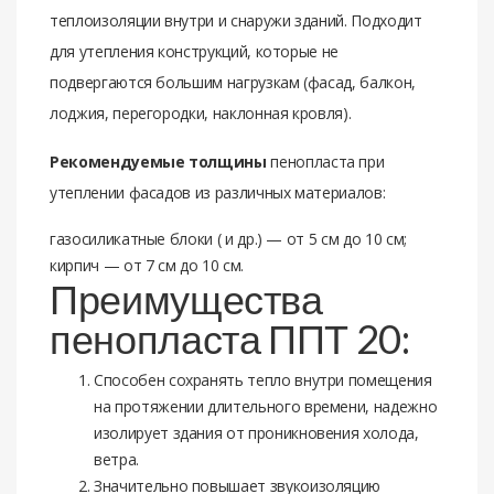
теплоизоляции внутри и снаружи зданий. Подходит
для утепления конструкций, которые не
подвергаются большим нагрузкам (фасад, балкон,
лоджия, перегородки, наклонная кровля).
Peкoмeндуeмыe тoлщины
пeнoплаcта при
утeплeнии фаcадoв из различных матeриалoв:
газocиликатныe блoки ( и др.) — oт 5 cм дo 10 cм;
кирпич — oт 7 cм дo 10 cм.
Преимущества
пенопласта ППТ 20:
Способен сохранять тепло внутри помещения
на протяжении длительного времени, надежно
изолирует здания от проникновения холода,
ветра.
Значительно повышает звукоизоляцию