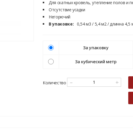
Для скатных кровель, утепление полов и 
Отсутствие усадки
Негорючий
В упаковке:
0,54 м3 / 5,4 м2 / длинна 4,5 
За упаковку
За кубический метр
–
+
Количество