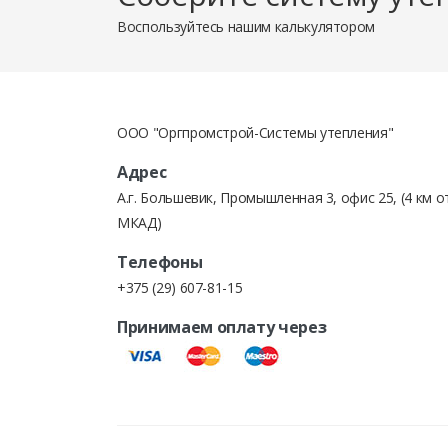
Счет на товары может быть выставлен как юридич
Воспользуйтесь нашим калькулятором
ОПЛАТА КРЕДИТНЫМИ ДЕНЬГАМИ.
ООО "Оргпромстрой-Системы утепления"
Выставление счетов для кредитной линии в банке
Адрес
А.г. Большевик, Промышленная 3, офис 25, (4 км о
МКАД)
Телефоны
При оплате товаров наличными деньгами или пла
+375 (29) 607-81-15
выдается товарный чек, в котором подробно расп
Принимаем оплату через