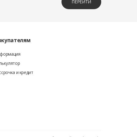
ПЕРЕЙТИ
окупателям
формация
лькулятор
ссрочка и кредит
суммы покупки. Вместе с кассовым чеком также