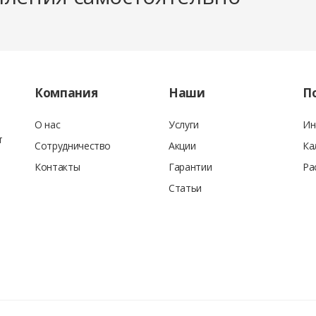
ескому, так и физическому лицу.
Компания
Наши
П
 под строительство.
О нас
Услуги
Ин
т
Сотрудничество
Акции
Ка
Контакты
Гарантии
Ра
Статьи
стиковыми карточками, покупателю выдаётся кассовый чек, с указанием 
исаны все позиции заказа: