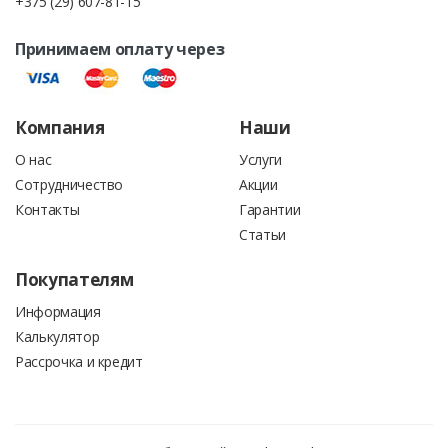
+375 (29) 607-81-15
Принимаем оплату через
Выставление счетов для кредитной линии в банке под
строительство.
Компания
Наши
О нас
Услуги
Сотрудничество
Акции
Контакты
Гарантии
При оплате товаров наличными деньгами или
Статьи
пластиковыми карточками, покупателю выдаётся
Покупателям
кассовый чек, с указанием суммы покупки. Вместе с
кассовым чеком также выдается товарный чек, в котором
Информация
Калькулятор
подробно расписаны все позиции заказа:
Рассрочка и кредит