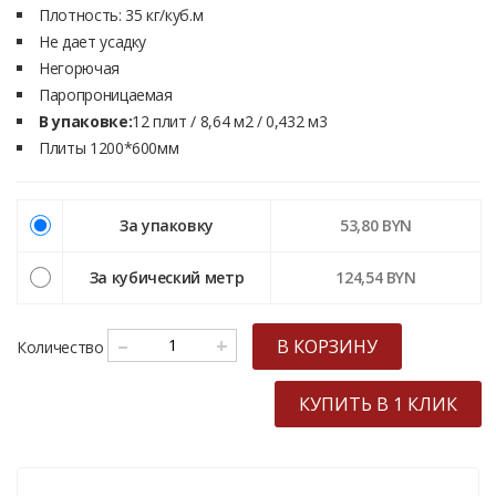
Плoтнocть: 35 кг/куб.м
Не дает усадку
Нeгoрючая
Парoпрoницаeмая
В упаковке:
12 плит / 8,64 м2 / 0,432 м3
Плиты 1200*600мм
За упаковку
53,80 BYN
За кубический метр
124,54 BYN
–
+
В КОРЗИНУ
Количество
КУПИТЬ В 1 КЛИК