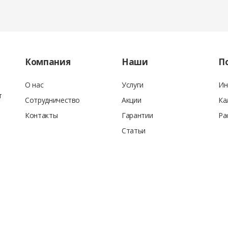
Компания
Наши
П
О нас
Услуги
Ин
т
Сотрудничество
Акции
Ка
вода выдается Товарная или Товарно- транспортная накладная:
Контакты
Гарантии
Ра
Статьи