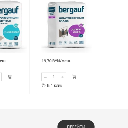
меш.
19,70 BYN/меш.
8,73 BYN/м
суммы покупки. Вместе с кассовым чеком также
–
+
–
В 1 клик
В 1 клик
ПЕРЕЙТИ