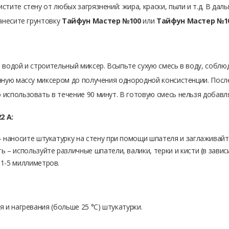
тите стену от любых загрязнений: жира, краски, пыли и т.д. В да
анесите грунтовку
Тайфун Мастер №100
или
Тайфун Мастер №1
одой и строительный миксер. Всыпьте сухую смесь в воду, соблюдая
нную массу миксером до получения однородной консистенции. После
использовать в течение 90 минут. В готовую смесь нельзя добавля
2 А:
 наносите штукатурку на стену при помощи шпателя и заглаживайт
 – используйте различные шпатели, валики, терки и кисти (в зави
1-5 миллиметров.
 и нагревания (больше 25 °С) штукатурки.
вторизоваться.