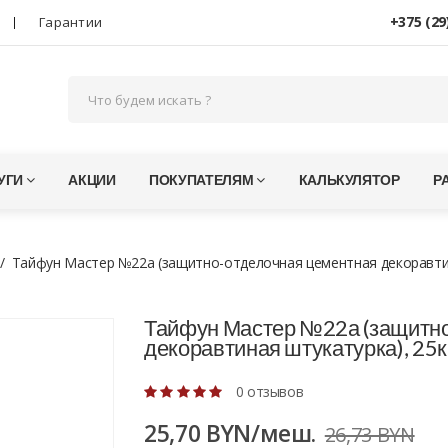
+375 (29
Гарантии
УГИ
АКЦИИ
ПОКУПАТЕЛЯМ
КАЛЬКУЛЯТОР
Р
Тайфун Мастер №22а (защитно-отделочная цементная декоравтин
Тайфун Мастер №22а (защитно
декоравтиная штукатурка), 25к
0 отзывов
25,70 BYN/меш.
26,73 BYN