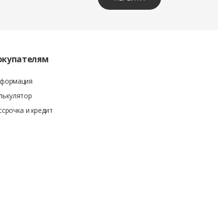
окупателям
формация
лькулятор
ссрочка и кредит
Разработка сайта
Piplos Media